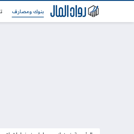
بنوك ومصارف
تج