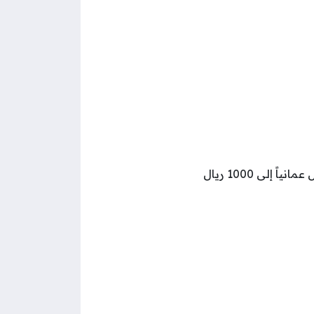
مبلغ التوفير مع الحساب (مع مراعاة أن يكون من مضاعفات العدد 5 أي من 25 ريال عمانياً إلى 1000 ريال