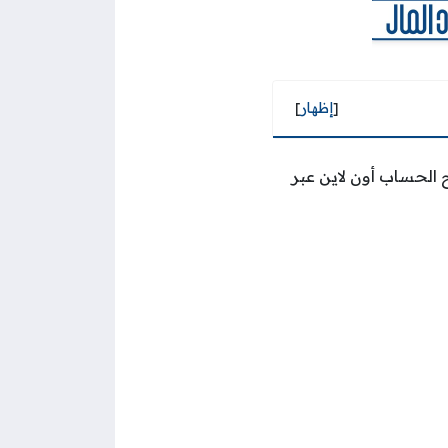
[
إظهار
]
 الحساب أون لاين عبر