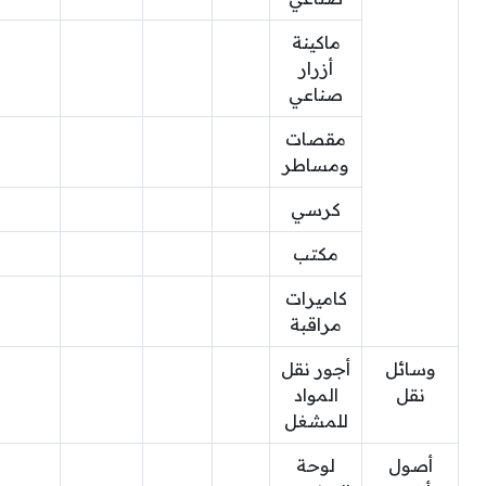
ماكينة
أزرار
صناعي
مقصات
ومساطر
كرسي
مكتب
كاميرات
مراقبة
وسائل
أجور نقل
نقل
المواد
للمشغل
أصول
لوحة