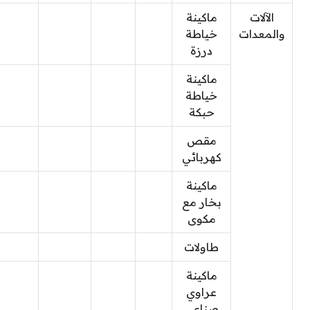
الآلات
ماكينة
والمعدات
خياطة
درزة
ماكينة
خياطة
حبكة
مقص
كهربائي
ماكينة
بخار مع
مكوى
طاولات
ماكينة
عراوي
صناعي