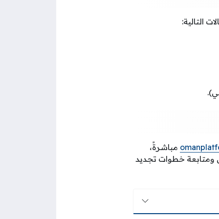
 التالية:
ي).
omanplatf
مباشرةً،
ل ومتابعة خطوات تجديد