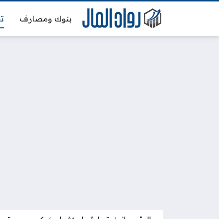
بنوك ومصارف
تج