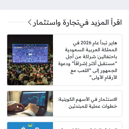
اقرأ المزيد في
تجارة واستثمار
هاير تبدأ عام 2026 في
المملكة العربية السعودية
باحتفالين: شراكة من أجل
”مستقبل أكثر إشراقاً“ ودعوة
الجمهور إلى ”اللعب مع
الأرقام الأولى“
الاستثمار في الأسهم الكويتية:
خطوات عملية للمبتدئين