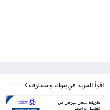
اقرأ المزيد في
بنوك ومصارف
طريقة شحن فيرجن من
تطبيق الراجحي