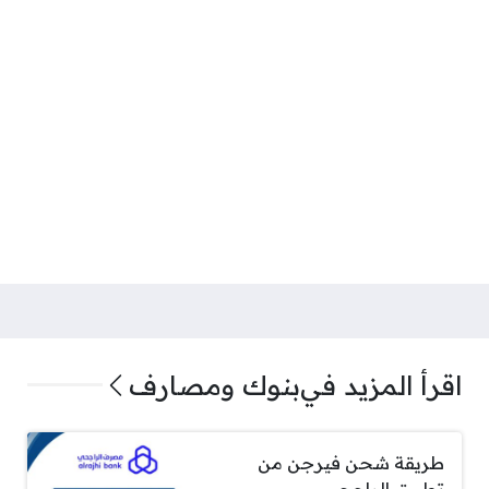
اقرأ المزيد في
بنوك ومصارف
طريقة شحن فيرجن من
تطبيق الراجحي