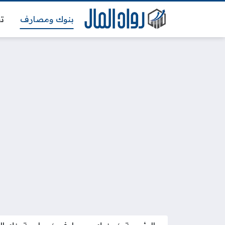
بنوك ومصارف
تج