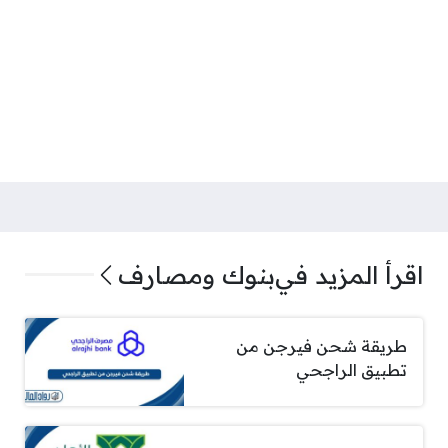
اقرأ المزيد في
بنوك ومصارف
طريقة شحن فيرجن من
تطبيق الراجحي