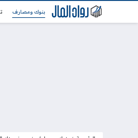
بنوك ومصارف
تج