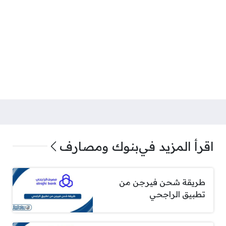
اقرأ المزيد في
بنوك ومصارف
طريقة شحن فيرجن من
تطبيق الراجحي