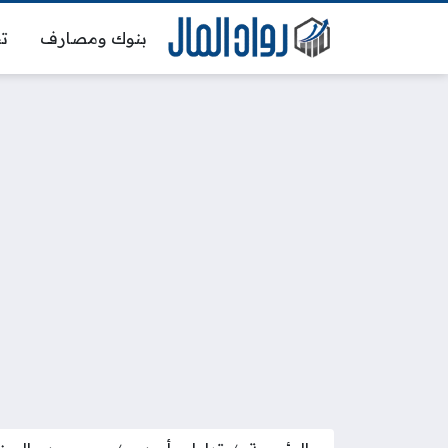
بنوك ومصارف
تج