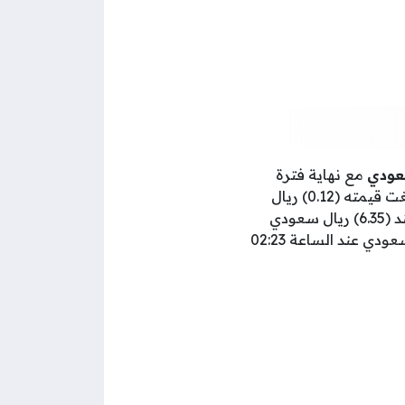
مع نهاية فترة
التداول ليوم الأربعاء الموافق 14 أغسطس 2024 م مسجلاً ارتفاعًا طفيفًا عن اليوم السابق بلغت قيمته (0.12) ريال
سعودي ما يعادل (1.90%)، وكان سعر سهم الصناعات الكهربائية قد افتتح مع بداية اليوم عند (6.35) ريال سعودي
ليبلغ أدنى قيمة له (6.34) ريال سعودي عند الساعة 10:02 صباحًا، وأعلى قيمة (6.49) ريال سعودي عند الساعة 02:23