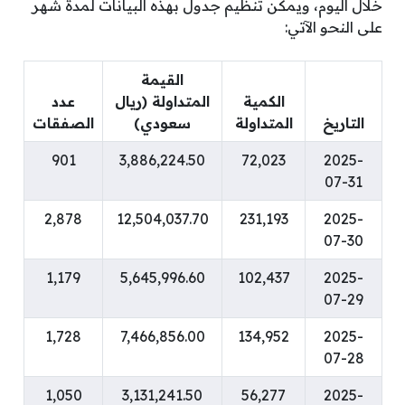
خلال اليوم، ويمكن تنظيم جدول بهذه البيانات لمدة شهر
على النحو الآتي:
القيمة
الكمية
المتداولة (ريال
عدد
التاريخ
المتداولة
سعودي)
الصفقات
901
3,886,224.50
72,023
2025-
07-31
2,878
12,504,037.70
231,193
2025-
07-30
1,179
5,645,996.60
102,437
2025-
07-29
1,728
7,466,856.00
134,952
2025-
07-28
1,050
3,131,241.50
56,277
2025-