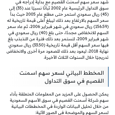
شهد سعر سهم أسمنت القصيم مع بداية إدراجه في
سوق التداول الرئيسية عام 2002 ثباتًا نسبيًا عند (35) إلى
(45) ريال سعودي استمر حتى مطلع عام 2005 حيث بدأ
سعر السهم بالارتفاع بعد ذلك ليبلغ أعلى قيمة تاريخية له
(156.59) ريال سعودي في شهر فبراير 2006، ثم عاد سعر
السهم للانخفاض مجددًا، حتى بلغ (40) ريال سعودي في
شهر فبراير 2009، لتستمر بعد ذلك فترة من التذبذب بلغ
فيها سعر السهم أقل قيمة تاريخية (33.50) ريال سعودي
نهاية 2018، ليعود بعد ذلك للصعود مرة أخرى والانخفاض
تدريجيًا خلال السنوات الثلاث الأخيرة.
المخطط البياني لسعر سهم اسمنت
القصيم في سوق التداول
يمكن الحصول على المزيد من المعلومات المتعلقة بأداء
سهم شركة أسمنت القصيم في سوق الأسهم السعودية
من خلال تحليل البيانات الواردة في المخططات البيانية
لسعر السهم والموضحة في الصور الآتية: