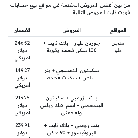
من بين أفضل العروض المقدمة في مواقع بيع حسابات
فورت نايت العروض التالية:
المواقع
العروض
الأسعار
متجر
جوردن طيار + بلاك نايت +
246.52
علو
100 سكن فخمة وقوية
دولار
أمريكي
سكيلتون البنفسجي + بنر
149.27
الباص + سكنات فخمة
دولار
أمريكي
بنت الزومبي + سكيلتون
213.25
البنفسجي + اسم الابك رباعي
دولار
وله معنى
أمريكي
بنت زومبي + بلاك نايت +
239.91
البروفيسور + 90 سكن
دولار