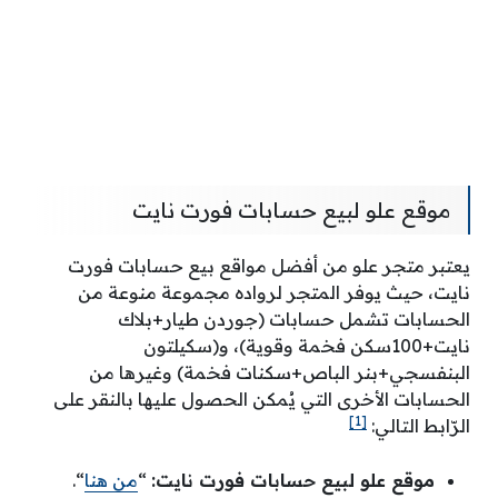
موقع علو لبيع حسابات فورت نايت
يعتبر متجر علو من أفضل مواقع بيع حسابات فورت
نايت، حيث يوفر المتجر لرواده مجموعة منوعة من
الحسابات تشمل حسابات (جوردن طيار+بلاك
نايت+100سكن فخمة وقوية)، و(سكيلتون
البنفسجي+بنر الباص+سكنات فخمة) وغيرها من
الحسابات الأخرى التي يُمكن الحصول عليها بالنقر على
[1]
الرّابط التالي:
موقع علو لبيع حسابات فورت نايت:
“
من هنا
“.