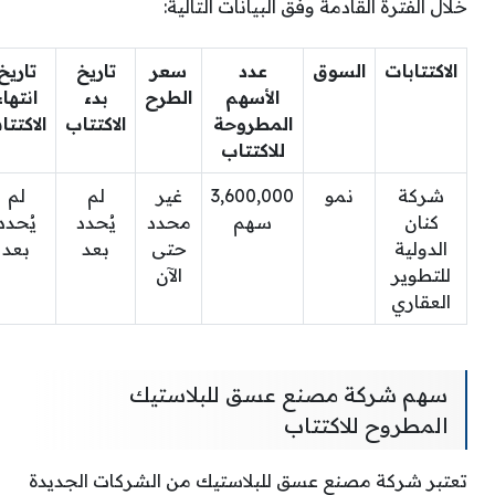
خلال الفترة القادمة وفق البيانات التالية:
الاكتتابات
السوق
عدد
سعر
تاريخ
تاريخ
الأسهم
الطرح
بدء
انتهاء
المطروحة
الاكتتاب
الاكتتا
للاكتتاب
شركة
نمو
3,600,000
غير
لم
لم
كنان
سهم
محدد
يُحدد
يُحدد
الدولية
حتى
بعد
بعد
للتطوير
الآن
العقاري
سهم شركة مصنع عسق للبلاستيك
المطروح للاكتتاب
تعتبر شركة مصنع عسق للبلاستيك من الشركات الجديدة