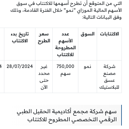
التي من المتوقع أن تطرح أسهمها للاكتتاب في سوق
الأسهم المالية الموزاي “نمو” خلال الفترة القادمة، وذلك
وفق البيانات التالية:
الاكتتابات
السوق
عدد
سعر
تاريخ بدء
الأسهم
الطرح
الاكتتاب
المطروحة
للاكتتاب
شركة
نمو
750,000
غير
28/07/2024
4
مصنع
سهم
محدد
عسق
حتى
للبلاستيك
الآن
سهم شركة مجمع أكاديمية الحقيل الطبي
الرقمي التخصصي المطروح للاكتتاب