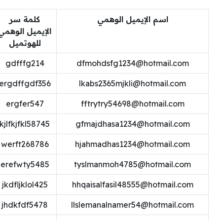
اسم الإيميل الوهمي
كلمة سر
الإيميل الوهمي
للهوتميل
gdfffg214
dfmohdsfg1234@hotmail.com
ergdffgdf356
lkabs2365mjkli@hotmail.com
ergfer547
fftrytry54698@hotmail.com
kjlfkjfkl58745
gfmajdhasa1234@hotmail.com
werft268786
hjahmadhas1234@hotmail.com
erefwty5485
tyslmanmoh4785@hotmail.com
jkdfljklol425
hhqaisalfasil48555@hotmail.com
jhdkfdf5478
llslemanalnamer54@hotmail.com