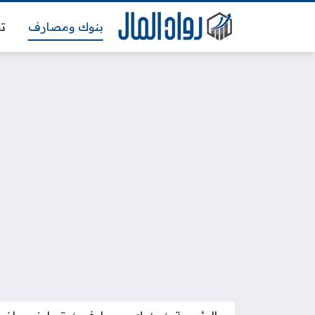
بنوك ومصارف
تج