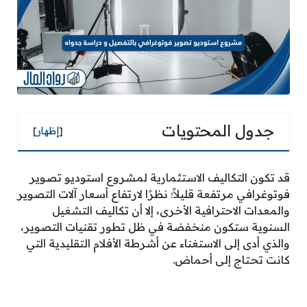
جدول المحتويات
[
إظهار
]
قد تكون التكاليف الاستثمارية لمشروع استوديو تصوير
فوتوغرافي مرتفعة قليلاً؛ نظرًا لارتفاع أسعار آلات التصوير
والمعدات الاحترافية الأخرى، إلا أن تكاليف التشغيل
السنوية ستكون منخفضة في ظل تطور تقنيات التصوير،
والذي أدى إلى الاستغناء عن أشرطة الأفلام التقليدية التي
كانت تحتاج إلى أحماض.