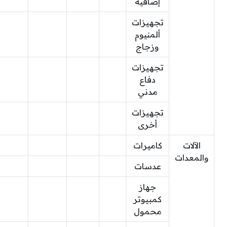
إضافية
تجهيزات
ألمنيوم
وزجاج
تجهيزات
دفاع
مدني
تجهيزات
أخرى
الآلات
كاميرات
والمعدات
عدسات
جهاز
كمبيوتر
محمول